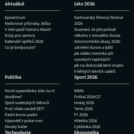
Aktuálně
Léto 2026
Epicentrum
Karlovarský filmový festival
Neštovice: příznaky, léčba
2026
V čem jezdí Yamal a Mesii?
Znamení, že jste potkali
Kvízy pro seniory
někoho z minulého života
Kalendář úplňků 2026
Astronomické úkazy 2026:
Co je bodycount?
zatmění slunce a další
Jak obléci miminko při
vysokých teplotách?
Jak na dokonalé letní mojito
6 lehkých letních salátů
Politika
Sport 2026
Nová superdávka: kdo na ní
MMA
dosáhne?
Fotbal 2026/27
Sjezd sudetských Němců
Hokej 2026
Proč vláda zavádí EET?
Tenis 2026
Padni komu padni
F1 2026
Výpověď z práce vzor
Atletika 2026
Divoký kačer
Cyklistika 2026
Technologie
Ekonomika