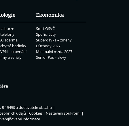
ologie
Ekonomika
na burze
Smrt OSVČ
 telefony
Spořicí účty
 AI zdarma
Superdávka – změny
 chytré hodinky
Důchody 2027
 VPN – srovnání
Minimální mzda 2027
ilmy a seriály
Senior Pas – slevy
iéra
n. B 19490 a dodavatelé obsahu
 osobních údajů
Cookies
Nastavení soukromí
zveřejňované informace