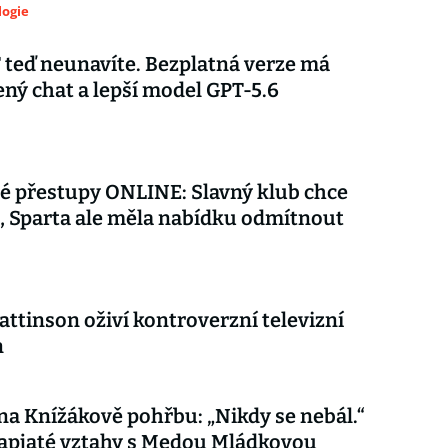
logie
teď neunavíte. Bezplatná verze má
ý chat a lepší model GPT-5.6
é přestupy ONLINE: Slavný klub chce
 Sparta ale měla nabídku odmítnout
attinson oživí kontroverzní televizní
n
 na Knížákově pohřbu: „Nikdy se nebál.“
apjaté vztahy s Medou Mládkovou