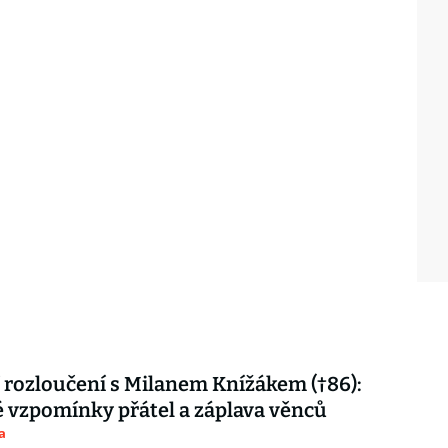
 rozloučení s Milanem Knížákem (†86):
vzpomínky přátel a záplava věnců
a