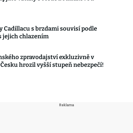
 Cadillacu s brzdami souvisí podle
s jejich chlazením
nského zpravodajství exkluzivně v
 Česku hrozil vyšší stupeň nebezpečí!