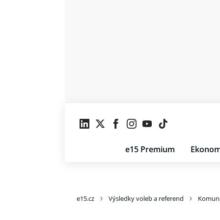
e15 Premium
Ekonom
e15.cz
Výsledky voleb a referend
Komuná