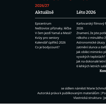
2026/27
Aktuálně
Léto 2026
Epicentrum
Karlovarský filmový f
Neštovice: příznaky, léčba
2026
V čem jezdí Yamal a Mesii?
Znamení, že jste potk
Kvízy pro seniory
někoho z minulého ž
Kalendář úplňků 2026
Astronomické úkazy 
Co je bodycount?
zatmění slunce a dalš
Jak obléci miminko př
vysokých teplotách?
Jak na dokonalé letní
6 lehkých letních sal
Kon
se sídlem náměstí Marie Schmolk
Autorská práva k publikovaným materiálům
Po
Vlastnická struktura
J