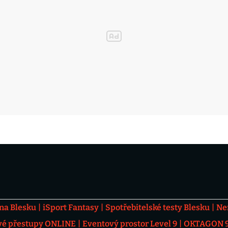
 na Blesku
iSport Fantasy
Spotřebitelské testy Blesku
Ne
vé přestupy ONLINE
Eventový prostor Level 9
OKTAGON 92