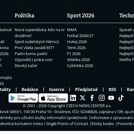
Politika
Sport 2026
Techn
estival
Nová superdávka: kdo na ní
MMA
SpaceX 
dosáhne?
Fotbal 2026/27
Nejlepší
ali
Sjezd sudetských Němců
Hokej 2026
Nejlepší
ivota
Proč vláda zavádí EET?
Tenis 2026
Nejlepší
2026:
Padni komu padni
F1 2026
Nejlepší
í
Výpověď z práce vzor
Atletika 2026
Netflix f
i
Divoký kačer
Cyklistika 2026
 mojito
átů
takty
Redakce
Inzerce
Předplatné
RSS
Kar
© 2001 - 2026 Copyright
CZECH NEWS CENTER a.s.
ové 3493/1, 100 00 Praha 10 - Strašnice, IČO: 02346826, zapsána v OR, sp.z
dmínky pro užívání služby informační společnosti
Informace o zpracování
ednotná kontaktní místa / Single Points of Contact
Etický kodex
Povinně 