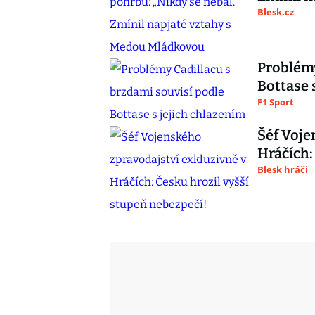
Blesk.cz
Problémy
Bottase 
F1 Sport
Šéf Voje
Hráčích:
Blesk hráči