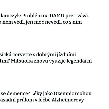
damczyk: Problém na DAMU přetrvává.
o něm vědí, jen moc nevědí, co s ním
asická corvette s dobrými jízdními
tmi? Mitsuoka znovu využije legendární
 se demence? Léky jako Ozempic mohou
zásadní průlom v léčbě Alzheimerovy