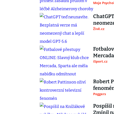
Moje Psycho
ChatGPT 
neomezen
Živě.cz
Fotbalov
Mercada,
iSport.cz
Robert P
fenomé
Poggers
Pospíšil
Zmínil n