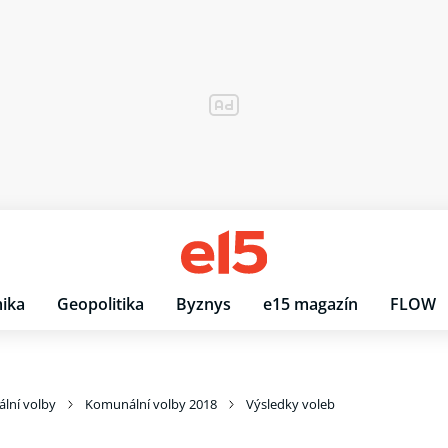
ika
Geopolitika
Byznys
e15 magazín
FLOW
lní volby
Komunální volby 2018
Výsledky voleb