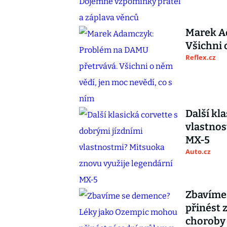
Marek A
Všichni 
Reflex.cz
Další kl
vlastnos
MX-5
Auto.cz
Zbavíme
přinést 
choroby