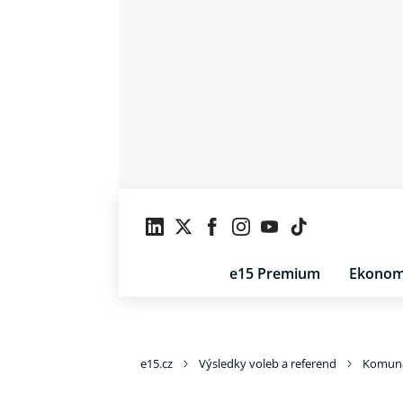
e15 Premium
Ekonom
e15.cz
Výsledky voleb a referend
Komuná