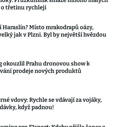
 bloky. Průzkumník smaže mnoho malých
o třetinu rychleji
 Haraslín? Místo mrakodrapů oázy,
velký jak v Plzni. Byl by největší hvězdou
 okouzlil Prahu dronovou show k
vání prodeje nových produktů
rné vdovy: Rychle se vdávají za vojáky,
 dávky, když padnou!