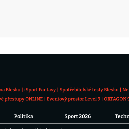
 na Blesku
iSport Fantasy
Spotřebitelské testy Blesku
Ne
vé přestupy ONLINE
Eventový prostor Level 9
OKTAGON 92
Politika
Sport 2026
Techn