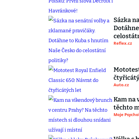
Sázka na
Dotáhne
celostátn
Reflex.cz
Mototest
čtyřicátý
Auto.cz
Kam na v
těchto m
Moje Psycho