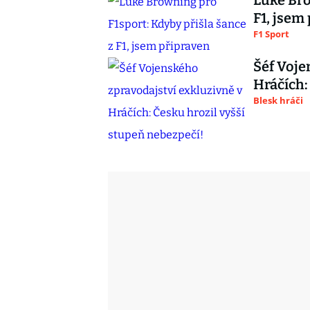
Luke Bro
F1, jsem
F1 Sport
Šéf Voje
Hráčích:
Blesk hráči