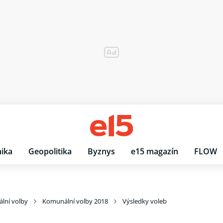
ika
Geopolitika
Byznys
e15 magazín
FLOW
lní volby
Komunální volby 2018
Výsledky voleb