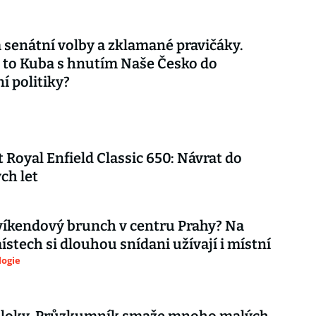
 senátní volby a zklamané pravičáky.
 to Kuba s hnutím Naše Česko do
í politiky?
 Royal Enfield Classic 650: Návrat do
ch let
íkendový brunch v centru Prahy? Na
ístech si dlouhou snídani užívají i místní
logie