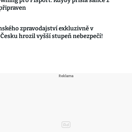
wning pro F1sport: Kdyby přišla šance z
 připraven
nského zpravodajství exkluzivně v
 Česku hrozil vyšší stupeň nebezpečí!