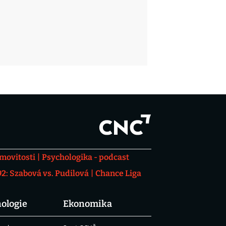
movitosti
Psychologika - podcast
: Szabová vs. Pudilová
Chance Liga
ologie
Ekonomika