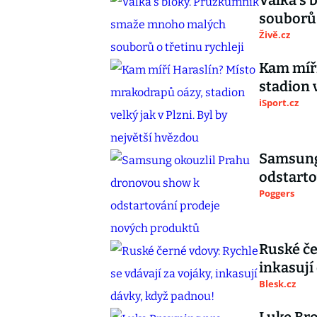
Válka s
souborů 
Živě.cz
Kam míří
stadion 
iSport.cz
Samsung
odstarto
Poggers
Ruské če
inkasují
Blesk.cz