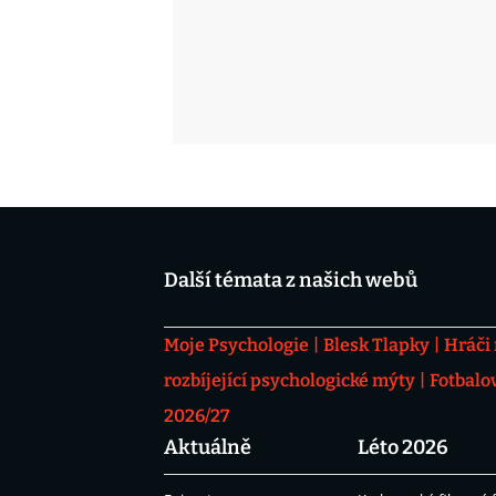
Další témata z našich webů
Moje Psychologie
Blesk Tlapky
Hráči
rozbíjející psychologické mýty
Fotbalo
2026/27
Aktuálně
Léto 2026