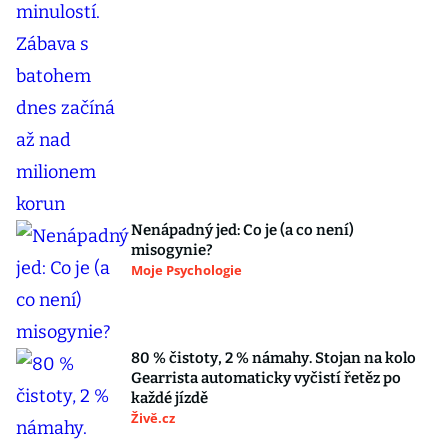
Nenápadný jed: Co je (a co není)
misogynie?
Moje Psychologie
80 % čistoty, 2 % námahy. Stojan na kolo
Gearrista automaticky vyčistí řetěz po
každé jízdě
Živě.cz