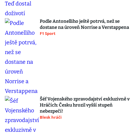
Podle Antonelliho ještě potrvá, než se
dostane na úroveň Norrise a Verstappena
F1 Sport
Šéf Vojenského zpravodajství exkluzivně v
Hráčích: Česku hrozil vyšší stupeň
nebezpečí!
Blesk hráči