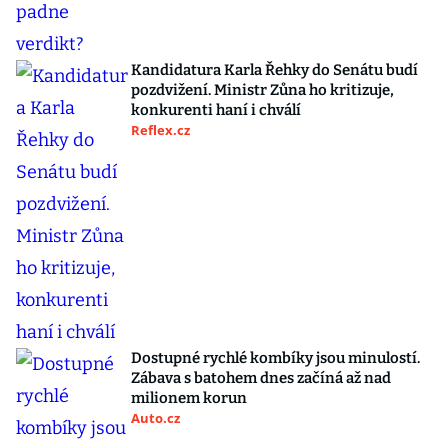
Kandidatura Karla Řehky do Senátu budí
pozdvižení. Ministr Zůna ho kritizuje,
konkurenti haní i chválí
Reflex.cz
Dostupné rychlé kombíky jsou minulostí.
Zábava s batohem dnes začíná až nad
milionem korun
Auto.cz