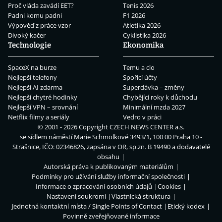
Proč vláda zavádí EET?
Tenis 2026
Padni komu padni
F1 2026
Výpověď z práce vzor
Atletika 2026
Divoký kačer
Cyklistika 2026
Technologie
Ekonomika
SpaceX na burze
Temu a clo
Nejlepší telefony
Spořicí účty
Nejlepší AI zdarma
Superdávka – změny
Nejlepší chytré hodinky
Chybějící roky k důchodu
Nejlepší VPN – srovnání
Minimální mzda 2027
Netflix filmy a seriály
Vedro v práci
© 2001 - 2026 Copyright
CZECH NEWS CENTER a.s.
se sídlem náměstí Marie Schmolkové 3493/1, 100 00 Praha 10 -
Strašnice, IČO: 02346826, zapsána v OR, sp.zn. B 19490 a dodavatelé
obsahu
Autorská práva k publikovaným materiálům
Podmínky pro užívání služby informační společnosti
Informace o zpracování osobních údajů
Cookies
Nastavení soukromí
Vlastnická struktura
Jednotná kontaktní místa / Single Points of Contact
Etický kodex
Povinně zveřejňované informace