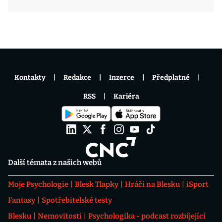
Kontakty
Redakce
Inzerce
Předplatné
RSS
Kariéra
Další témata z našich webů
Moje Psychologie
Blesk Tlapky
Hráči na Blesku
iSport
Fantasy
Spotřebitelské testy
Blesku
Nemovitosti
Psychologika - podcast rozbíjející