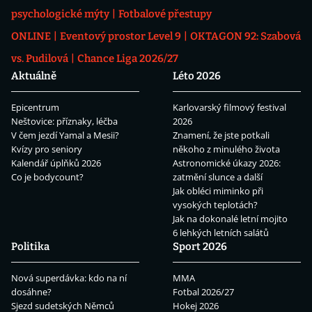
psychologické mýty
Fotbalové přestupy
ONLINE
Eventový prostor Level 9
OKTAGON 92: Szabová
vs. Pudilová
Chance Liga 2026/27
Aktuálně
Léto 2026
Epicentrum
Karlovarský filmový festival
Neštovice: příznaky, léčba
2026
V čem jezdí Yamal a Mesii?
Znamení, že jste potkali
Kvízy pro seniory
někoho z minulého života
Kalendář úplňků 2026
Astronomické úkazy 2026:
Co je bodycount?
zatmění slunce a další
Jak obléci miminko při
vysokých teplotách?
Jak na dokonalé letní mojito
6 lehkých letních salátů
Politika
Sport 2026
Nová superdávka: kdo na ní
MMA
dosáhne?
Fotbal 2026/27
Sjezd sudetských Němců
Hokej 2026