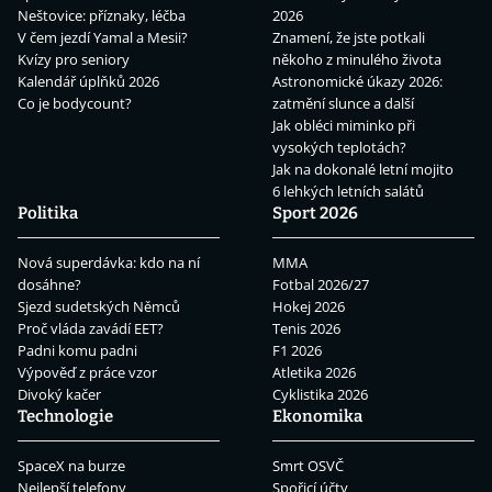
Neštovice: příznaky, léčba
2026
V čem jezdí Yamal a Mesii?
Znamení, že jste potkali
Kvízy pro seniory
někoho z minulého života
Kalendář úplňků 2026
Astronomické úkazy 2026:
Co je bodycount?
zatmění slunce a další
Jak obléci miminko při
vysokých teplotách?
Jak na dokonalé letní mojito
6 lehkých letních salátů
Politika
Sport 2026
Nová superdávka: kdo na ní
MMA
dosáhne?
Fotbal 2026/27
Sjezd sudetských Němců
Hokej 2026
Proč vláda zavádí EET?
Tenis 2026
Padni komu padni
F1 2026
Výpověď z práce vzor
Atletika 2026
Divoký kačer
Cyklistika 2026
Technologie
Ekonomika
SpaceX na burze
Smrt OSVČ
Nejlepší telefony
Spořicí účty