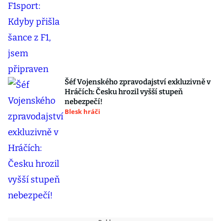
Šéf Vojenského zpravodajství exkluzivně v
Hráčích: Česku hrozil vyšší stupeň
nebezpečí!
Blesk hráči