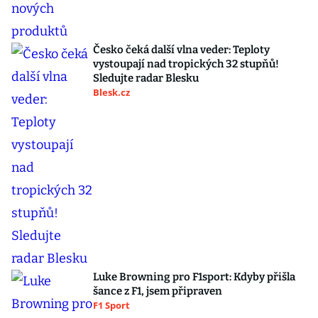
Česko čeká další vlna veder: Teploty
vystoupají nad tropických 32 stupňů!
Sledujte radar Blesku
Blesk.cz
Luke Browning pro F1sport: Kdyby přišla
šance z F1, jsem připraven
F1 Sport