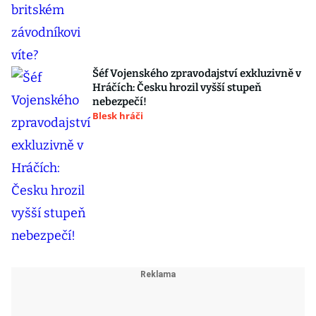
Šéf Vojenského zpravodajství exkluzivně v
Hráčích: Česku hrozil vyšší stupeň
nebezpečí!
Blesk hráči