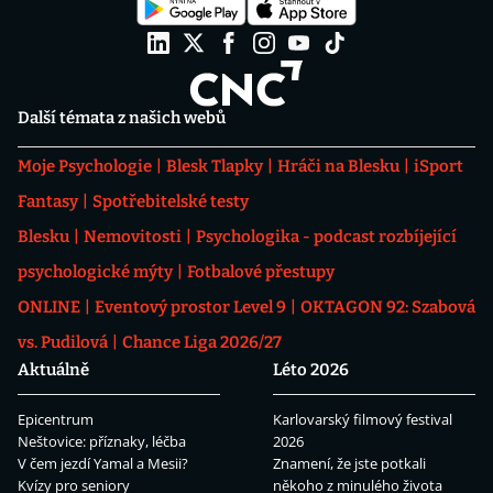
Další témata z našich webů
Moje Psychologie
Blesk Tlapky
Hráči na Blesku
iSport
Fantasy
Spotřebitelské testy
Blesku
Nemovitosti
Psychologika - podcast rozbíjející
psychologické mýty
Fotbalové přestupy
ONLINE
Eventový prostor Level 9
OKTAGON 92: Szabová
vs. Pudilová
Chance Liga 2026/27
Aktuálně
Léto 2026
Epicentrum
Karlovarský filmový festival
Neštovice: příznaky, léčba
2026
V čem jezdí Yamal a Mesii?
Znamení, že jste potkali
Kvízy pro seniory
někoho z minulého života