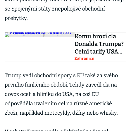
se Spojenými státy znepokojivé obchodní
přebytky.
Komu hrozí cla
Donalda Trumpa?
Celní tarify USA
v souvislostech
Zahraniční
Trump vedl obchodní spory s EU také za svého
prvního funkčního období. Tehdy zavedl cla na
dovoz oceli a hliníku do USA, na což EU
odpověděla uvalením cel na různé americké
zboží, například motocykly, džíny nebo whisky.