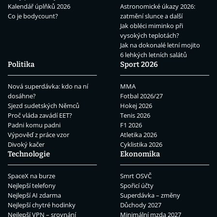
Kalendář úplňků 2026
Astronomické úkazy 2026:
Co je bodycount?
zatmění slunce a další
Jak obléci miminko při
vysokých teplotách?
Jak na dokonalé letní mojito
6 lehkých letních salátů
Politika
Sport 2026
Nová superdávka: kdo na ní
MMA
dosáhne?
Fotbal 2026/27
Sjezd sudetských Němců
Hokej 2026
Proč vláda zavádí EET?
Tenis 2026
Padni komu padni
F1 2026
Výpověď z práce vzor
Atletika 2026
Divoký kačer
Cyklistika 2026
Technologie
Ekonomika
SpaceX na burze
Smrt OSVČ
Nejlepší telefony
Spořicí účty
Nejlepší AI zdarma
Superdávka – změny
Nejlepší chytré hodinky
Důchody 2027
Nejlepší VPN – srovnání
Minimální mzda 2027