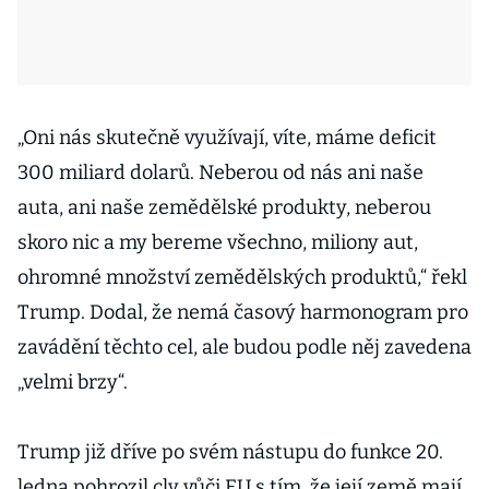
„Oni nás skutečně využívají, víte, máme deficit
300 miliard dolarů. Neberou od nás ani naše
auta, ani naše zemědělské produkty, neberou
skoro nic a my bereme všechno, miliony aut,
ohromné množství zemědělských produktů,“ řekl
Trump. Dodal, že nemá časový harmonogram pro
zavádění těchto cel, ale budou podle něj zavedena
„velmi brzy“.
Trump již dříve po svém nástupu do funkce 20.
ledna pohrozil cly vůči EU s tím, že její země mají