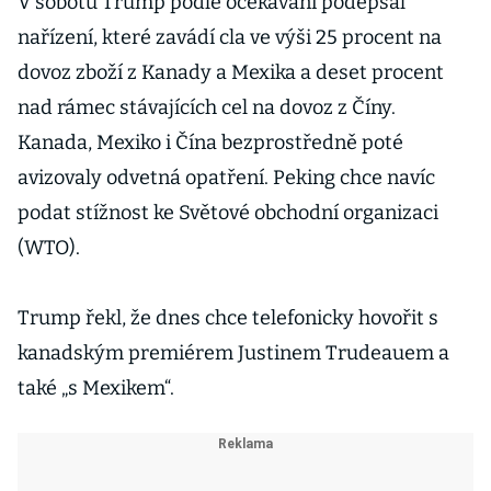
V sobotu Trump podle očekávání podepsal
nařízení, které zavádí cla ve výši 25 procent na
dovoz zboží z Kanady a Mexika a deset procent
nad rámec stávajících cel na dovoz z Číny.
Kanada, Mexiko i Čína bezprostředně poté
avizovaly odvetná opatření. Peking chce navíc
podat stížnost ke Světové obchodní organizaci
(WTO).
Trump řekl, že dnes chce telefonicky hovořit s
kanadským premiérem Justinem Trudeauem a
také „s Mexikem“.