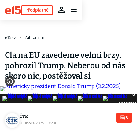
Předplatné
e15.cz
Zahraniční
Cla na EU zavedeme velmi brzy,
pohrozil Trump. Neberou od nás
skoro nic, postěžoval si
6
Fotogale
ČTK
3
3. února 2025
·
06:36