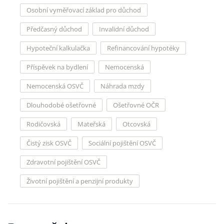
Osobní vyměřovací základ pro důchod
Předčasný důchod
Invalidní důchod
Hypoteční kalkulačka
Refinancování hypotéky
Příspěvek na bydlení
Nemocenská
Nemocenská OSVČ
Náhrada mzdy
Dlouhodobé ošetřovné
Ošetřovné OČR
Rodičovská
Mateřská
Otcovská
Čistý zisk OSVČ
Sociální pojištění OSVČ
Zdravotní pojištění OSVČ
Životní pojištění a penzijní produkty