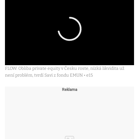
FLOW: Obliba private equity v Česku roste, nízká likvidita už
není problém, tvrdí Savi z fondu EMUN • e15