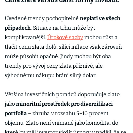
Uvedené trendy pochopitelně
neplatí ve všech
případech
. Situace na trhu může být
komplikovanější.
Úrokové sazby
mohou růst a
tlačit cenu zlata dolů, sílící inflace však zároveň
může působit opačně. Jindy mohou být oba
trendy pro vývoj ceny zlata příznivé, ale
výhodnému nákupu brání silný dolar.
Většina investičních poradců doporučuje zlato
jako
minoritní prostředek pro diverzifikaci
portfolia
– zhruba v rozsahu 5–10 procent
objemu. Zlato není vnímané jako komodita, do
které by měl investor vložit úspory v naději, že se