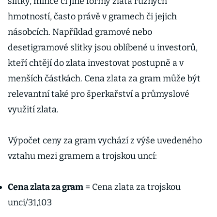
slitky, mince či jiné formy zlata různých
hmotností, často právě v gramech či jejich
násobcích. Například gramové nebo
desetigramové slitky jsou oblíbené u investorů,
kteří chtějí do zlata investovat postupně a v
menších částkách. Cena zlata za gram může být
relevantní také pro šperkařství a průmyslové
využití zlata.
Výpočet ceny za gram vychází z výše uvedeného
vztahu mezi gramem a trojskou uncí:
Cena zlata za gram
= Cena zlata za trojskou
unci/31,103