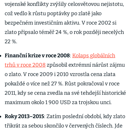
vojenské konflikty zvýšily celosvětovou nejistotu,
což vedlo k růstu poptávky po zlatě jako
bezpečném investičním aktivu. V roce 2002 si
zlato připsalo téměř 24 %, o rok později necelých
22 %.
Finanční krize v roce 2008
:
Kolaps globálních
trhů v roce 2008
způsobil extrémní nárůst zájmu
o zlato. V roce 2009 i 2010 vzrostla cena zlata
pokaždé o více než 27 %. Růst pokračoval v roce
2011, kdy se cena zvedla na své tehdejší historické
maximum okolo 1 900 USD za trojskou unci.
Roky 2013–2015
: Zatím poslední období, kdy zlato
třikrát za sebou skončilo v červených číslech. Jde