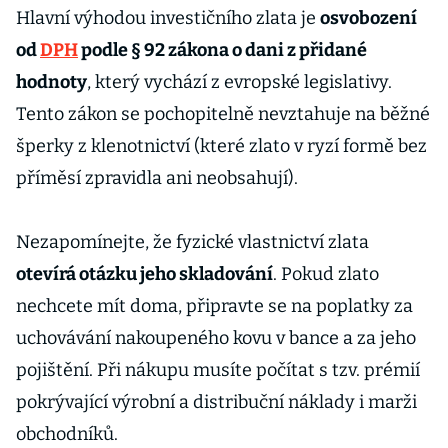
Hlavní výhodou investičního zlata je
osvobození
od
DPH
podle § 92 zákona o dani z přidané
hodnoty
, který vychází z evropské legislativy.
Tento zákon se pochopitelně nevztahuje na běžné
šperky z klenotnictví (které zlato v ryzí formě bez
příměsí zpravidla ani neobsahují).
Nezapomínejte, že fyzické vlastnictví zlata
otevírá otázku jeho skladování
. Pokud zlato
nechcete mít doma, připravte se na poplatky za
uchovávání nakoupeného kovu v bance a za jeho
pojištění. Při nákupu musíte počítat s tzv. prémií
pokrývající výrobní a distribuční náklady i marži
obchodníků.