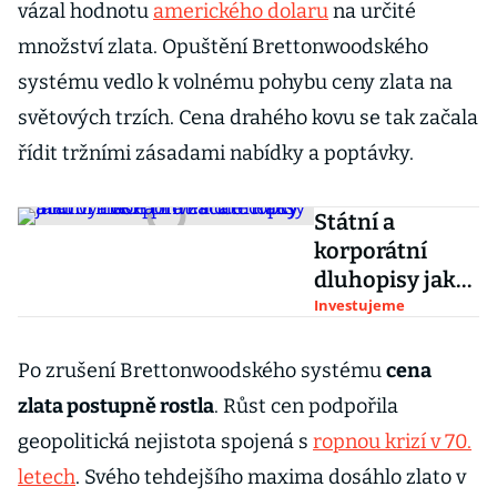
vázal hodnotu
amerického dolaru
na určité
množství zlata. Opuštění Brettonwoodského
systému vedlo k volnému pohybu ceny zlata na
světových trzích. Cena drahého kovu se tak začala
řídit tržními zásadami nabídky a poptávky.
Státní a
korporátní
dluhopisy jako
výnosná
Investujeme
investice: Rady
a informace
Po zrušení Brettonwoodského systému
cena
pro
zlata postupně rostla
. Růst cen podpořila
začátečníky
geopolitická nejistota spojená s
ropnou krizí v 70.
letech
. Svého tehdejšího maxima dosáhlo zlato v