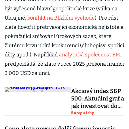
být vyřešené hlavní geopolitické krize (válka na
Ukrajině,
konflikt na Blízkém východě
). Pro růst
zlata hovoří i přetrvávající ekonomická nejistota a
pokračující snižování úrokových sazeb, které
žlutému kovu ubírá konkurenci (dluhopisy, spořící
účty apod.). Například
analytická společnost BMI
předpokládá, že zlato v roce 2025 překoná hranici
3 000 USD za unci.
Akciový index S&P
500: Aktuální graf a
jak investovat do
ETF
Burzy a trhy
Cena zlata versus další formy investic