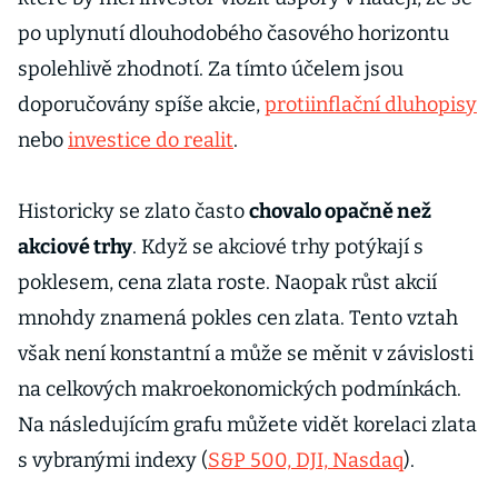
po uplynutí dlouhodobého časového horizontu
spolehlivě zhodnotí. Za tímto účelem jsou
doporučovány spíše akcie,
protiinflační dluhopisy
nebo
investice do realit
.
Historicky se zlato často
chovalo opačně než
akciové trhy
. Když se akciové trhy potýkají s
poklesem, cena zlata roste. Naopak růst akcií
mnohdy znamená pokles cen zlata. Tento vztah
však není konstantní a může se měnit v závislosti
na celkových makroekonomických podmínkách.
Na následujícím grafu můžete vidět korelaci zlata
s vybranými indexy (
S&P 500, DJI, Nasdaq
).