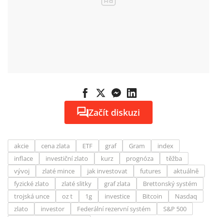
Začít diskuzi
akcie
cena zlata
ETF
graf
Gram
index
inflace
investiční zlato
kurz
prognóza
těžba
vývoj
zlaté mince
jak investovat
futures
aktuálně
fyzické zlato
zlaté slitky
graf zlata
Brettonský systém
trojská unce
oz t
1g
investice
Bitcoin
Nasdaq
zlato
investor
Federální rezervní systém
S&P 500