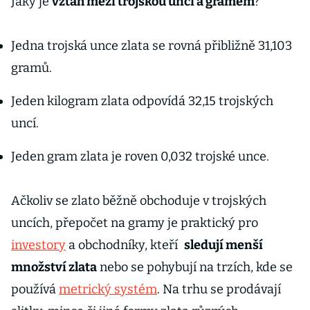
Jaký je
vztah mezi trojskou uncí a gramem
?
Jedna trojská unce zlata se rovná přibližně 31,103
gramů.
Jeden kilogram zlata odpovídá 32,15 trojských
uncí.
Jeden gram zlata je roven 0,032 trojské unce.
Ačkoliv se zlato běžně obchoduje v trojských
uncích, přepočet na gramy je praktický pro
investory
a obchodníky, kteří
sledují menší
množství zlata
nebo se pohybují na trzích, kde se
používá
metrický systém
. Na trhu se prodávají