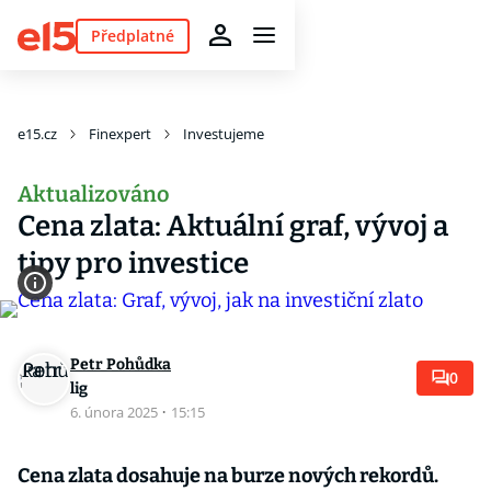
Předplatné
e15.cz
Finexpert
Investujeme
Aktualizováno
Cena zlata: Aktuální graf, vývoj a
tipy pro investice
Petr Pohůdka
0
lig
6. února 2025
·
15:15
Cena zlata dosahuje na burze nových rekordů.