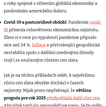
o roky spojené s oživením globální ekonomiky a
posilováním amerického dolaru.
Covid-19 a postcovidové období
: Pandemie
covid-
19
přinesla celosvětovou ekonomickou nejistotu.
Zlato si v roce po vypuknutí pandemie připsalo
více než 24 %.
Inflace
a přetrvávající geopolitická
nestabilita spolu s dalšími uvedenými důvody
stojí i za současným růstem cen zlata.
Jak je na těchto příkladech vidět, k největšímu
růstu cen zlata obvykle dochází v časech
nejistoty. Nijak proto nepřekvapí, že
většina
prognóz pro rok 2025
předpokládá další růst cen
.
Aktuálně totiž nic nenasvědčuje tomu, že by měly