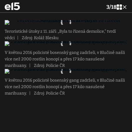
3
/
18
Teroristické útoky z 11. září: „Byla to řízená demolice,“ tvrdí
vědci
|
Zdroj: Koláž Blesku
V květnu 2016 policisté bosenský gang zadrželi, v Blučině našli
více než 2000 rostlin konopí a přes 17 kilo nasušené
marihuany.
|
Zdroj: Policie ČR
V květnu 2016 policisté bosenský gang zadrželi, v Blučině našli
více než 2000 rostlin konopí a přes 17 kilo nasušené
marihuany.
|
Zdroj: Policie ČR