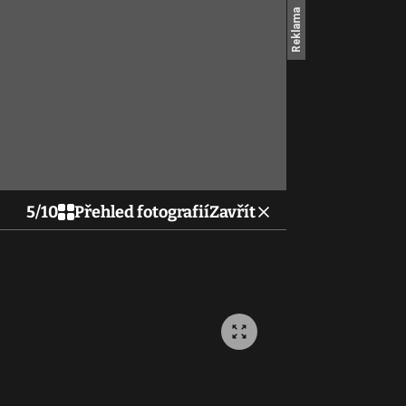
5
/
10
Přehled fotografií
Zavřít