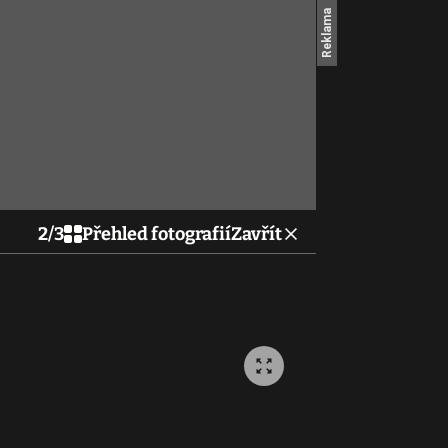
2
/
3
Přehled fotografií
Zavřít