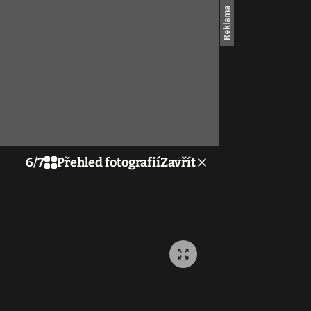
6
/
7
Přehled fotografií
Zavřít