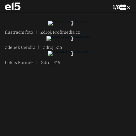
1
/
8
Ilustrační foto
|
Zdroj: Profimedia.cz
Zdeněk Cendra
|
Zdroj: E15
Lukáš Kořínek
|
Zdroj: E15