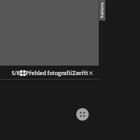
5
/
8
Přehled fotografií
Zavřít