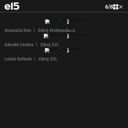
6
/
8
Ilustrační foto
|
Zdroj: Profimedia.cz
Zdeněk Cendra
|
Zdroj: E15
Lukáš Kořínek
|
Zdroj: E15