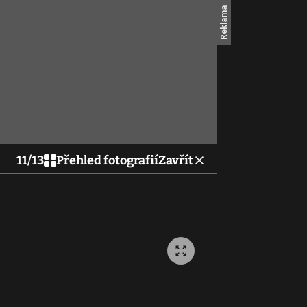
11
/
13
Přehled fotografií
Zavřít