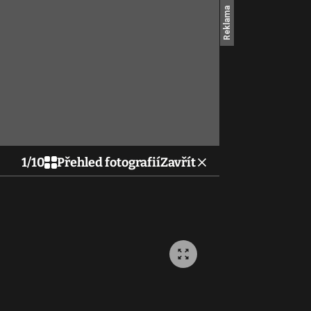
1
/
10
Přehled fotografií
Zavřít