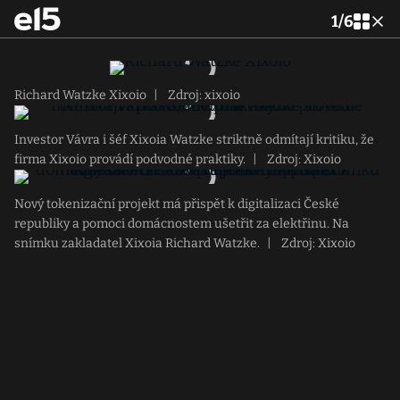
1
/
6
Richard Watzke Xixoio
|
Zdroj: xixoio
Investor Vávra i šéf Xixoia Watzke striktně odmítají kritiku, že
firma Xixoio provádí podvodné praktiky.
|
Zdroj: Xixoio
Nový tokenizační projekt má přispět k digitalizaci České
republiky a pomoci domácnostem ušetřit za elektřinu. Na
snímku zakladatel Xixoia Richard Watzke.
|
Zdroj: Xixoio