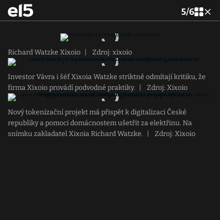
5
/
6
Richard Watzke Xixoio
|
Zdroj: xixoio
Investor Vávra i šéf Xixoia Watzke striktně odmítají kritiku, že
firma Xixoio provádí podvodné praktiky.
|
Zdroj: Xixoio
Nový tokenizační projekt má přispět k digitalizaci České
republiky a pomoci domácnostem ušetřit za elektřinu. Na
snímku zakladatel Xixoia Richard Watzke.
|
Zdroj: Xixoio