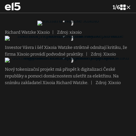
1
/
6
Richard Watzke Xixoio
|
Zdroj: xixoio
Investor Vávra i šéf Xixoia Watzke striktně odmítají kritiku, že
firma Xixoio provádí podvodné praktiky.
|
Zdroj: Xixoio
Nový tokenizační projekt má přispět k digitalizaci České
republiky a pomoci domácnostem ušetřit za elektřinu. Na
snímku zakladatel Xixoia Richard Watzke.
|
Zdroj: Xixoio