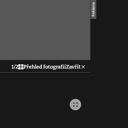
1
/
2
Přehled fotografií
Zavřít