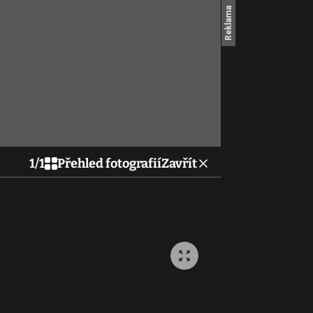
1
/
1
Přehled fotografií
Zavřít