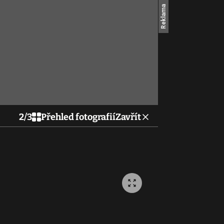
2
/
3
Přehled fotografií
Zavřít