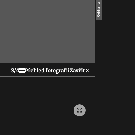
3
/
4
Přehled fotografií
Zavřít