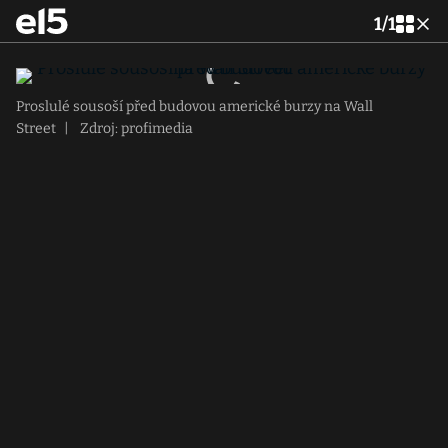
1
/
1
Proslulé sousoší před budovou americké burzy na Wall
Street
|
Zdroj: profimedia