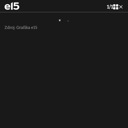
1
/
1
Zdroj: Grafika e15