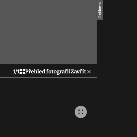
1
/
1
Přehled fotografií
Zavřít