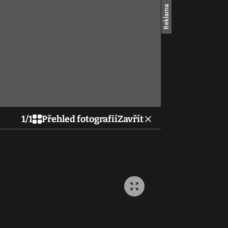
1
/
1
Přehled fotografií
Zavřít