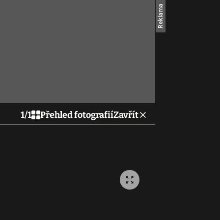
1
/
1
Přehled fotografií
Zavřít