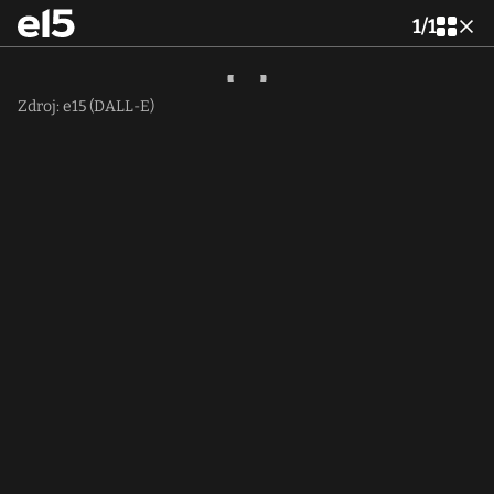
1
/
1
Zdroj: e15 (DALL-E)