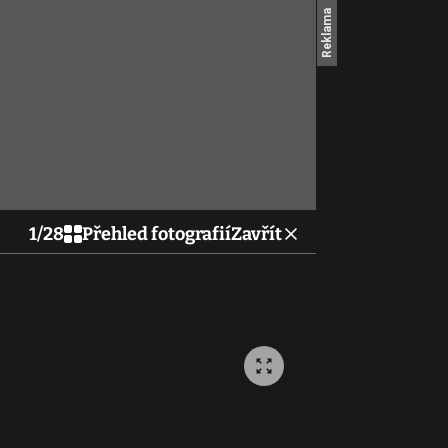
1
/
28
Přehled fotografií
Zavřít