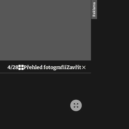
4
/
28
Přehled fotografií
Zavřít