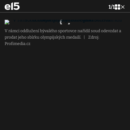
1
/
1
V rámci oddlužení bývalého sportovce nařídil soud odevzdat a
prodat jeho sbírku olympijských medailí.
|
Zdroj:
Profimedia.cz