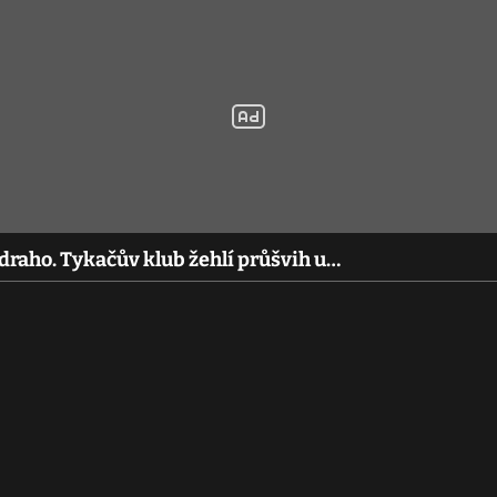
 draho. Tykačův klub žehlí průšvih u…