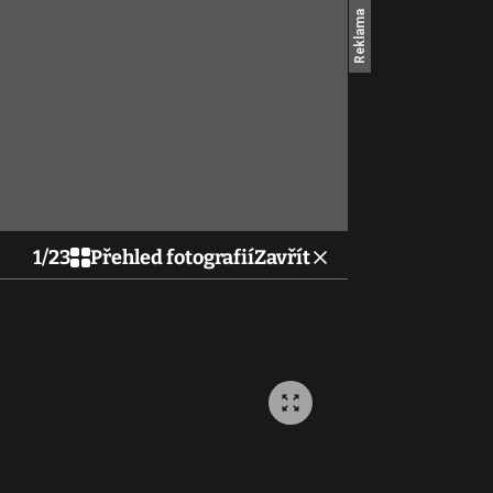
1
/
23
Přehled fotografií
Zavřít