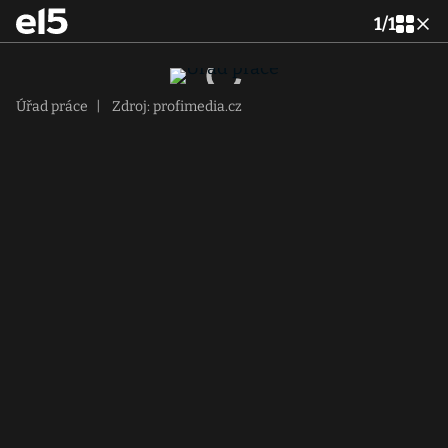
1
/
1
Úřad práce
|
Zdroj: profimedia.cz