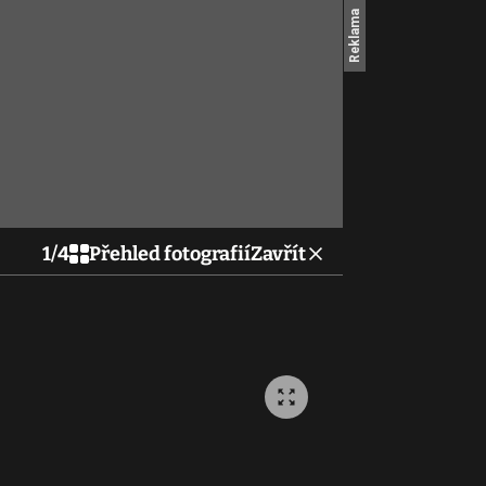
1
/
4
Přehled fotografií
Zavřít