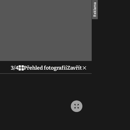
3
/
4
Přehled fotografií
Zavřít