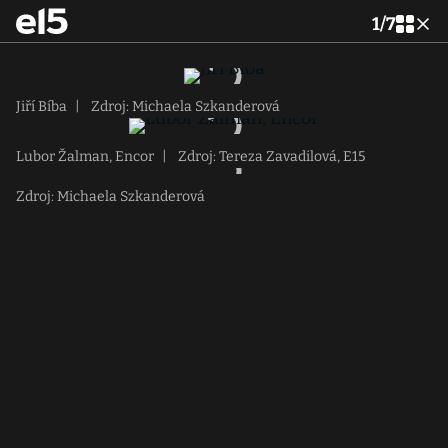
1
/
7
Jiří Bíba
|
Zdroj: Michaela Szkanderová
Lubor Žalman, Encor
|
Zdroj: Tereza Zavadilová, E15
Zdroj: Michaela Szkanderová