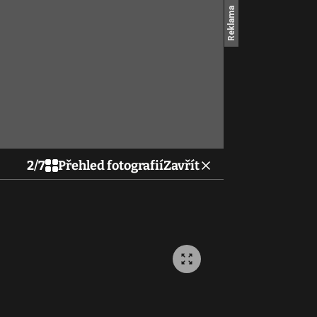
2
/
7
Přehled fotografií
Zavřít