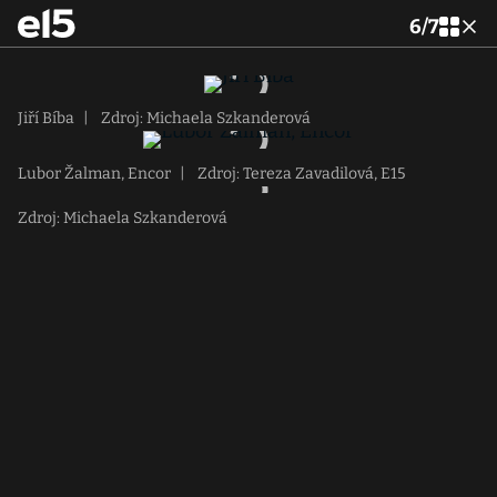
6
/
7
Jiří Bíba
|
Zdroj: Michaela Szkanderová
Lubor Žalman, Encor
|
Zdroj: Tereza Zavadilová, E15
Zdroj: Michaela Szkanderová