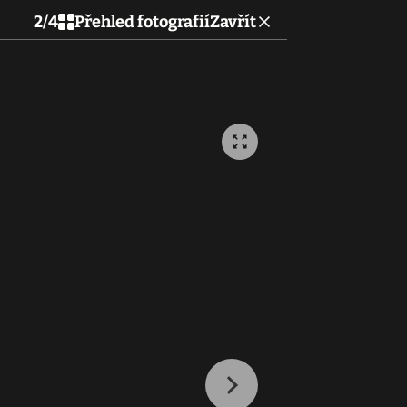
2
/
4
Přehled fotografií
Zavřít