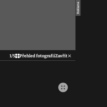
1
/
5
Přehled fotografií
Zavřít