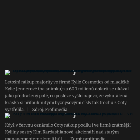
Letošní nákup majority ve firmě Kylie Cosmetics od mladičké
Kylie Jennerové (na snímku) za 600 milionů dolarů se ukázal
jako předražený poté, co posléze vyšlo najevo, že vykutálená
kráska si přifouknutými byznysovými čísly tak trochu z Coty
vystřelila.
|
Zdroj: Profimedia
Když v červnu oznámilo Coty nákup podílu i ve firmě známější
Kyliiny sestry Kim Kardashianové, akcionáři nad starým
managementem zlomili hůl.
|
Zdroj: profimedia