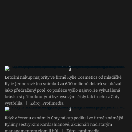
Letošní nákup majority ve firmě Kylie Cosmetics od mladičké
Kylie Jennerové (na snímku) za 600 milionů dolarů se ukázal
jako předražený poté, co posléze vyšlo najevo, že vykutálená
kráska si přifouknutými byznysovými čísly tak trochu z Coty
vystřelila.
|
Zdroj: Profimedia
Když v červnu oznámilo Coty nákup podílu i ve firmě známější
Kyliiny sestry Kim Kardashianové, akcionáři nad starým
managementem zlomili hůl.
|
Zdroj: profimedia