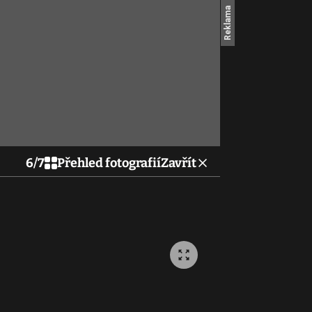
6
/
7
Přehled fotografií
Zavřít