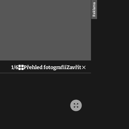
1
/
6
Přehled fotografií
Zavřít