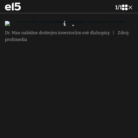
1
/
1
Dr. Max nabídne drobným investorům své dluhopisy.
|
Zdroj:
profimedia