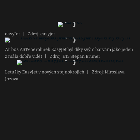
easyJet
|
Zdroj: easyjet
Airbus A319 aerolinek EasyJet byl díky svým barvám jako jeden
z mála dobře vidět
|
Zdroj: E15 Stepan Bruner
Letušky EasyJet v nových stejnokrojích
|
Zdroj: Miroslava
Jozova