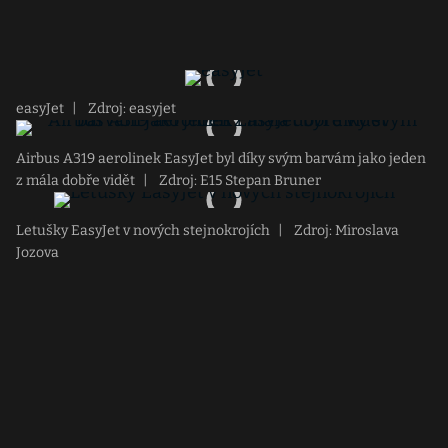
easyJet
|
Zdroj: easyjet
Airbus A319 aerolinek EasyJet byl díky svým barvám jako jeden
z mála dobře vidět
|
Zdroj: E15 Stepan Bruner
Letušky EasyJet v nových stejnokrojích
|
Zdroj: Miroslava
Jozova