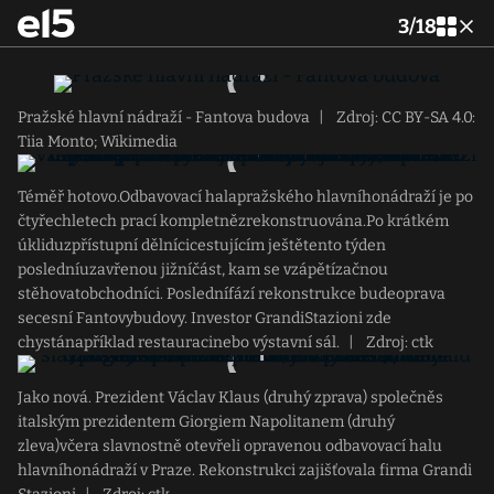
3
/
18
Pražské hlavní nádraží - Fantova budova
|
Zdroj: CC BY-SA 4.0:
Tiia Monto; Wikimedia
Téměř hotovo.Odbavovací halapražského hlavníhonádraží je po
čtyřechletech prací kompletnězrekonstruována.Po krátkém
úkliduzpřístupní dělnícicestujícím ještětento týden
posledníuzavřenou jižníčást, kam se vzápětízačnou
stěhovatobchodníci. Poslednífází rekonstrukce budeoprava
secesní Fantovybudovy. Investor GrandiStazioni zde
chystánapříklad restauracinebo výstavní sál.
|
Zdroj: ctk
Jako nová. Prezident Václav Klaus (druhý zprava) společněs
italským prezidentem Giorgiem Napolitanem (druhý
zleva)včera slavnostně otevřeli opravenou odbavovací halu
hlavníhonádraží v Praze. Rekonstrukci zajišťovala firma Grandi