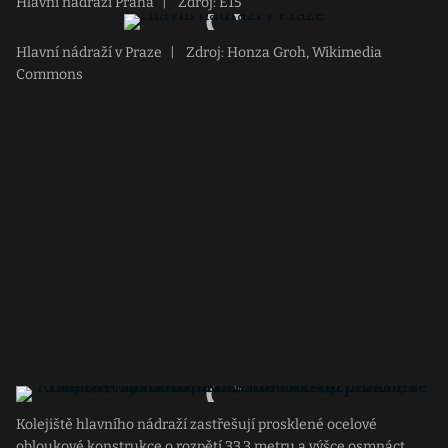
Hlavní nádraží Praha
|
Zdroj: E15
Hlavní nádraží v Praze
|
Zdroj: Honza Groh, Wikimedia
Commons
Kolejiště hlavního nádraží zastřešují prosklené ocelové
obloukové konstrukce o rozpětí 33,3 metru a výšce osmnáct