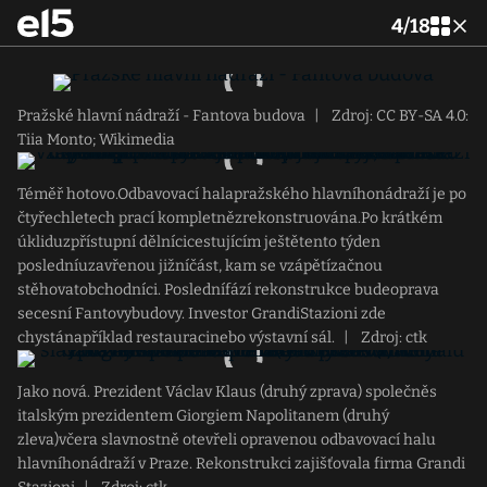
4
/
18
Pražské hlavní nádraží - Fantova budova
|
Zdroj: CC BY-SA 4.0:
Tiia Monto; Wikimedia
Téměř hotovo.Odbavovací halapražského hlavníhonádraží je po
čtyřechletech prací kompletnězrekonstruována.Po krátkém
úkliduzpřístupní dělnícicestujícím ještětento týden
posledníuzavřenou jižníčást, kam se vzápětízačnou
stěhovatobchodníci. Poslednífází rekonstrukce budeoprava
secesní Fantovybudovy. Investor GrandiStazioni zde
chystánapříklad restauracinebo výstavní sál.
|
Zdroj: ctk
Jako nová. Prezident Václav Klaus (druhý zprava) společněs
italským prezidentem Giorgiem Napolitanem (druhý
zleva)včera slavnostně otevřeli opravenou odbavovací halu
hlavníhonádraží v Praze. Rekonstrukci zajišťovala firma Grandi