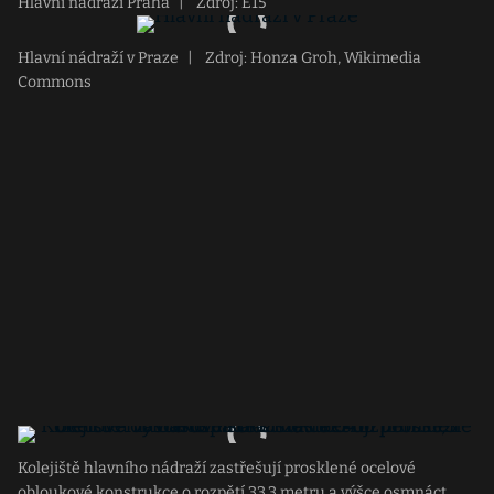
Hlavní nádraží Praha
|
Zdroj: E15
Hlavní nádraží v Praze
|
Zdroj: Honza Groh, Wikimedia
Commons
Kolejiště hlavního nádraží zastřešují prosklené ocelové
obloukové konstrukce o rozpětí 33,3 metru a výšce osmnáct